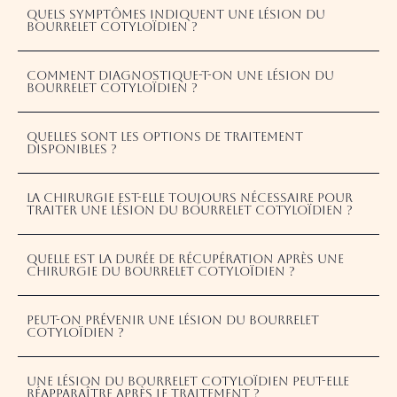
Quels symptômes indiquent une lésion du
bourrelet cotyloïdien ?
Amélioration de la flexibilité
Comment diagnostique-t-on une lésion du
bourrelet cotyloïdien ?
Quelles sont les options de traitement
disponibles ?
Adaptation des activités sportives
La chirurgie est-elle toujours nécessaire pour
traiter une lésion du bourrelet cotyloïdien ?
Quelle est la durée de récupération après une
chirurgie du bourrelet cotyloïdien ?
Peut-on prévenir une lésion du bourrelet
cotyloïdien ?
Une lésion du bourrelet cotyloïdien peut-elle
réapparaître après le traitement ?