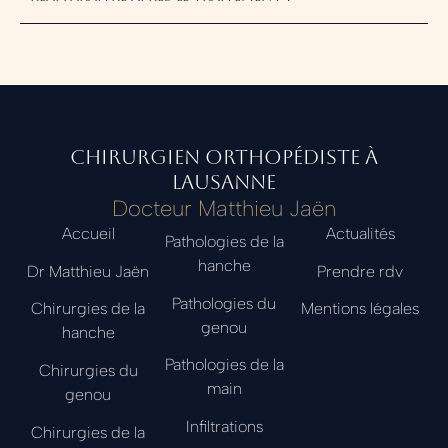
Surveillance des symptômes
chirurgien orthopédiste à
Lausanne
Docteur Matthieu Jaën
Accueil
Actualités
Pathologies de la
Équilibre activité-repos
hanche
Dr Matthieu Jaën
Prendre rdv
Pathologies du
Chirurgies de la
Mentions légales
Poids corporel sain
genou
hanche
Pathologies de la
Chirurgies du
main
genou
Infiltrations
Chirurgies de la